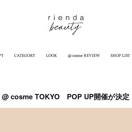
PT
CATEGORY
LOOK
@cosme REVIEW
SHOP LIST
01 @ cosme TOKYO POP UP開催が決定