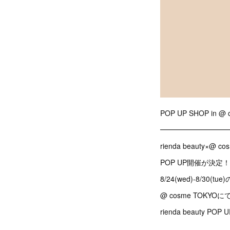
POP UP SHOP in @
━━━━━━━━━
rienda beauty×@ c
POP UP開催が決定！
8/24(wed)-8/30(tu
@ cosme TOKYOに
rienda beauty P